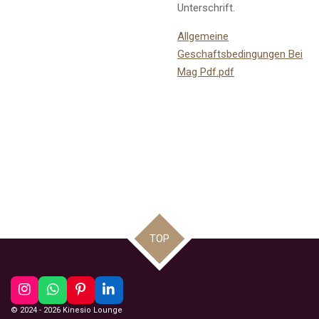
Unterschrift.
Allgemeine
Geschaftsbedingungen Bei
Mag Pdf.pdf
TOP
I
W
P
L
n
h
i
i
© 2024 - 2026 Kinesio Lounge